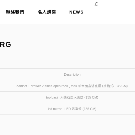
聯絡我們
名人講談
NEWS
ERG
Description
cabinet 1 drawer 2 sides open rack , teak 柚木面盆浴室櫃 (掛牆式/ 135 CM)
top basin 人造石單人面盆 (135 CM)
led mirror , LED 浴室鏡 (135 CM)